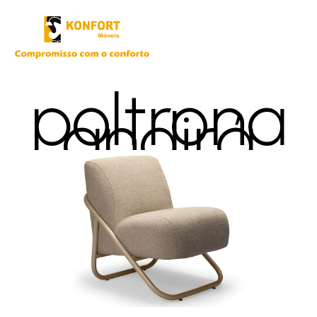
poltrona
andirá