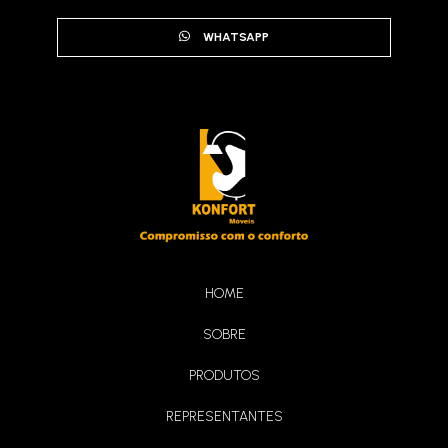
WHATSAPP
Sofá Burundi
HOME
SOBRE
Sofá Living Honduras
PRODUTOS
REPRESENTANTES