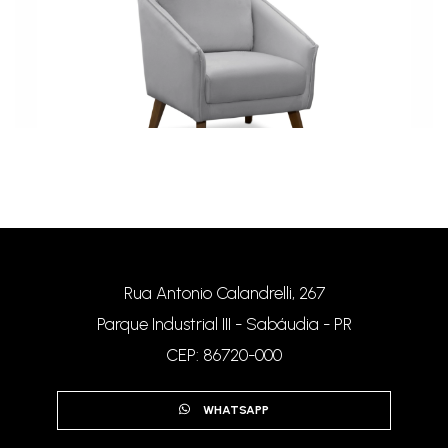
Poltrona Elea
Rua Antonio Calandrelli, 267
Parque Industrial III - Sabáudia - PR
CEP: 86720-000
WHATSAPP