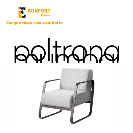
poltrona
mumbai