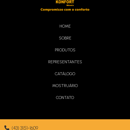
HOME
SOBRE
Poltrona Líbia
PRODUTOS
REPRESENTANTES
CATÁLOGO
MOSTRUÁRIO
CONTATO
Poltrona Suiça
(43) 3151-1609