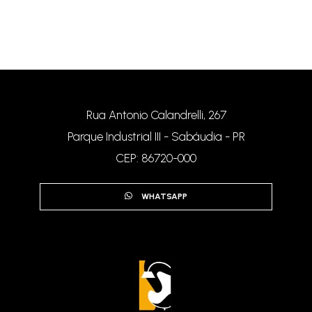
Poltrona Grécia
Rua Antonio Calandrelli, 267
Parque Industrial III - Sabáudia - PR
CEP: 86720-000
WHATSAPP
Poltrona Ipê