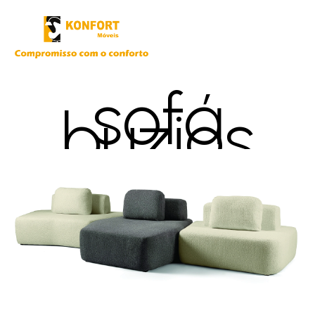
sofá
buzios