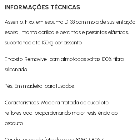
INFORMAÇÕES TÉCNICAS
Assento: Fixo, em espuma D-33 com mola de sustentação
espiral, manta acrílica e percintas e percintas elásticas,
suportando até 150kg por assento.
Encosto: Removível, com almofadas soltas 100% fibra
siliconada.
Pés: Em madeira, parafusados.
Características: Madeira tratada de eucalipto
reflorestada, proporcionando maior resistência ao
produto.
Cor do tecido da foto de capa: 8060 / 8057