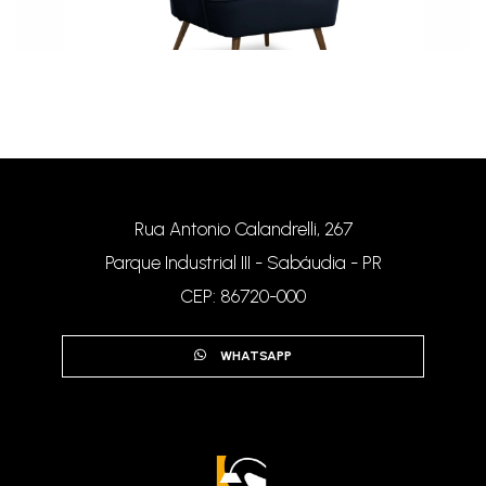
Poltrona Ágata
Rua Antonio Calandrelli, 267
Parque Industrial III - Sabáudia - PR
CEP: 86720-000
WHATSAPP
Poltrona Ferrara