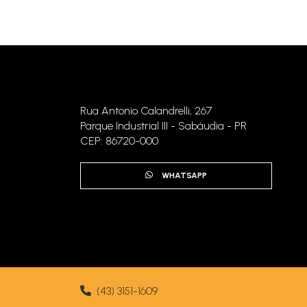
Poltrona Líbia
Rua Antonio Calandrelli, 267
Parque Industrial III - Sabáudia - PR
CEP: 86720-000
WHATSAPP
Sofá Buzios
(43) 3151-1609