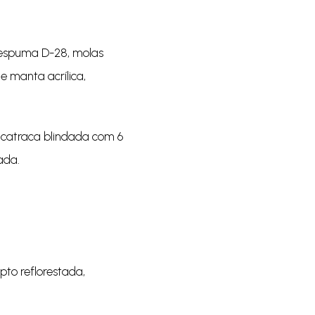
 espuma D-28, molas
e manta acrílica,
, catraca blindada com 6
ada.
pto reflorestada,