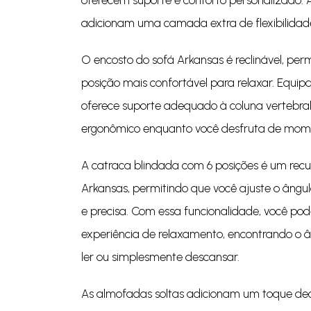
oferecem suporte e conforto personalizado. A
adicionam uma camada extra de flexibilidade
O encosto do sofá Arkansas é reclinável, per
posição mais confortável para relaxar. Equipa
oferece suporte adequado à coluna vertebral
ergonômico enquanto você desfruta de mom
A catraca blindada com 6 posições é um recur
Arkansas, permitindo que você ajuste o ângul
e precisa. Com essa funcionalidade, você pod
experiência de relaxamento, encontrando o âng
ler ou simplesmente descansar.
As almofadas soltas adicionam um toque dec