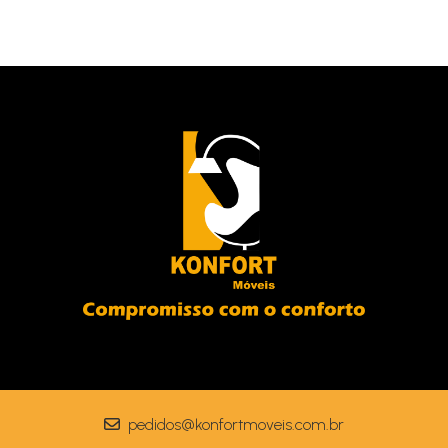
Living Orange
Living Livenza
Sofá Living Honduras
Poltrona Nantes
pedidos@konfortmoveis.com.br