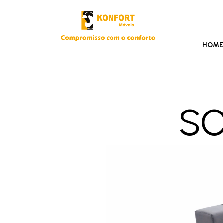
HOM
s