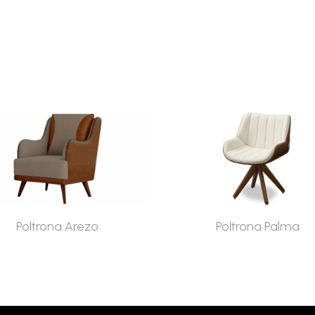
Poltrona Arezo
Poltrona Palma