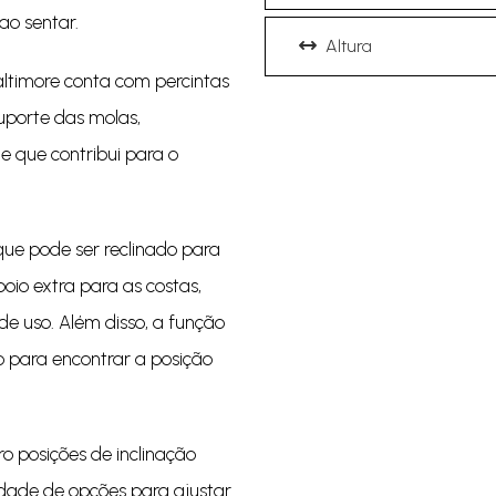
ao sentar.
Altura
altimore conta com percintas
uporte das molas,
 que contribui para o
que pode ser reclinado para
poio extra para as costas,
de uso. Além disso, a função
to para encontrar a posição
o posições de inclinação
edade de opções para ajustar