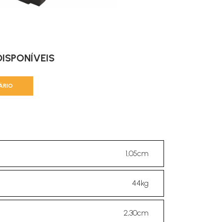
ISPONÍVEIS
ÁRIO
1,05cm
44kg
2,30cm