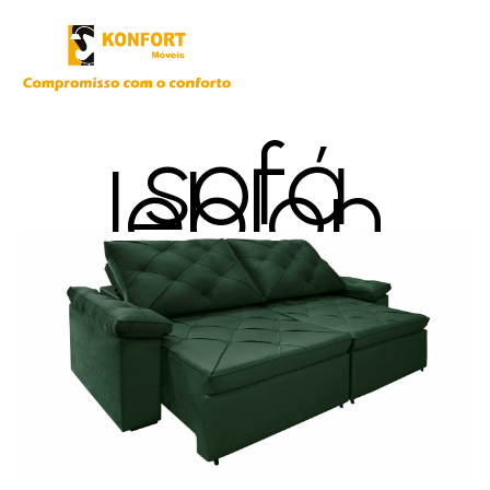
sofá
leblon