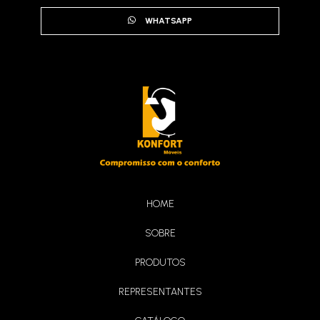
WHATSAPP
Sofá Malbec
HOME
SOBRE
Poltrona Suiça
PRODUTOS
REPRESENTANTES